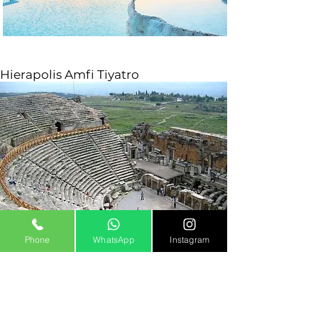
Hierapolis Amfi Tiyatro
Phone
WhatsApp
Instagram
Tur gezintimiz bittikten sonra
araçlarımız ile Marmaris'e geri dönüş
yolculuğu başlar.
19.30-20.00
arasında
Marmaris'te oluruz. Pamukkale turu ile
eğlenceli bir gün geçireceğinizden hiç