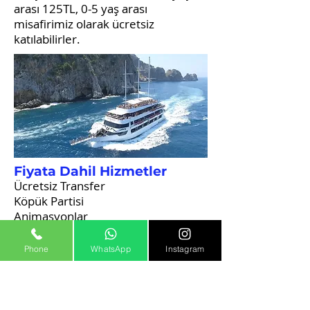
arası 125TL, 0-5 yaş arası
misafirimiz olarak ücretsiz
katılabilirler.
Fiyata Dahil Hizmetler
Ücretsiz Transfer
Köpük Partisi
Animasyonlar
Rehberlik Hizmeti
Alkolsüz İçecekler
Phone
WhatsApp
Instagram
Öğle Yemeği ( Tavuk Izgara,
Makarna, Salata )